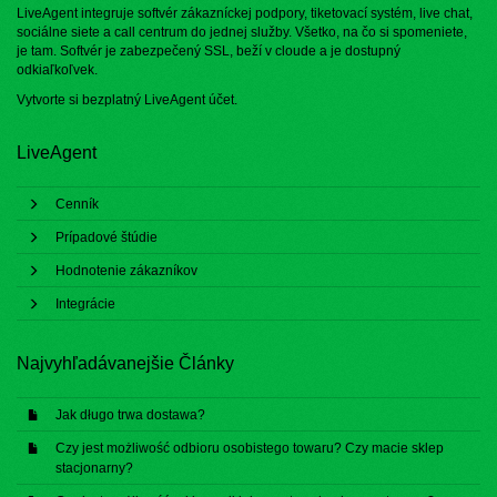
LiveAgent integruje softvér zákazníckej podpory, tiketovací systém, live chat,
sociálne siete a call centrum do jednej služby. Všetko, na čo si spomeniete,
je tam. Softvér je zabezpečený SSL, beží v cloude a je dostupný
odkiaľkoľvek.
Vytvorte si bezplatný
LiveAgent účet
.
LiveAgent
Cenník
Prípadové štúdie
Hodnotenie zákazníkov
Integrácie
Najvyhľadávanejšie Články
Jak długo trwa dostawa?
Czy jest możliwość odbioru osobistego towaru? Czy macie sklep
stacjonarny?