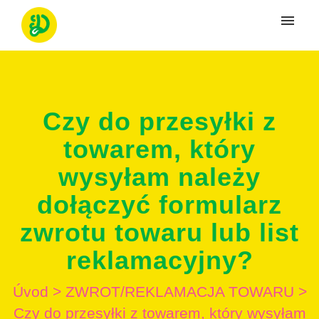
Moje tikety
Vytvoriť tiket
Czy do przesyłki z
Prihlásenie
towarem, który
wysyłam należy
dołączyć formularz
zwrotu towaru lub list
reklamacyjny?
Úvod
>
ZWROT/REKLAMACJA TOWARU
>
Czy do przesyłki z towarem, który wysyłam