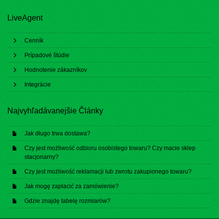
LiveAgent
Cenník
Prípadové štúdie
Hodnotenie zákazníkov
Integrácie
Najvyhľadávanejšie Články
Jak długo trwa dostawa?
Czy jest możliwość odbioru osobistego towaru? Czy macie sklep
stacjonarny?
Czy jest możliwość reklamacji lub zwrotu zakupionego towaru?
Jak mogę zapłacić za zamówienie?
Gdzie znajdę tabelę rozmiarów?