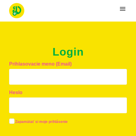
Moje tikety
Vytvoriť tiket
Login
Prihlásenie
Prihlasovacie meno (Email)
Heslo
Zapamätať si moje prihlásenie